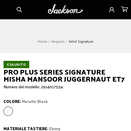
Vai
Accedi
Carrell
direttamente
ai contenuti
Home
Negozio
Artist Signature
ESAURITO
PRO PLUS SERIES SIGNATURE
MISHA MANSOOR JUGGERNAUT ET7
Numero del modello: 2914017554
COLORE:
Metallic Black
Metallic Black
Variante esaurita o non disponibile
MATERIALE TASTIERE:
Ebony