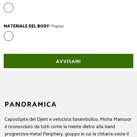
Ebony
Variante esaurita o non disponibile
MATERIALE DEL BODY:
Poplar
Poplar
Variante esaurita o non disponibile
AVVISAMI
PANORAMICA
Capostipite del Djent e velocista funambolico, Misha Mansoor
è riconosciuto da tutti come la mente dietro alla band
progressive metal Periphery, gruppo in cui la chitarra veste il