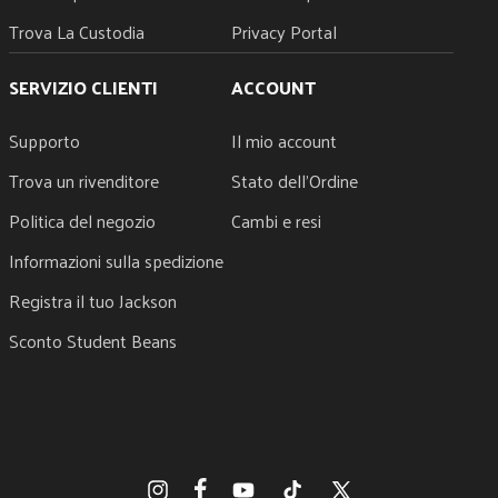
Black Plastic
Trova La Custodia
Privacy Portal
TRUSS ROD NUT
Heel-Mount Truss Rod Adjustment Wheel
SERVIZIO CLIENTI
ACCOUNT
Supporto
Il mio account
Trova un rivenditore
Stato dell'Ordine
Politica del negozio
Cambi e resi
Informazioni sulla spedizione
Registra il tuo Jackson
Sconto Student Beans