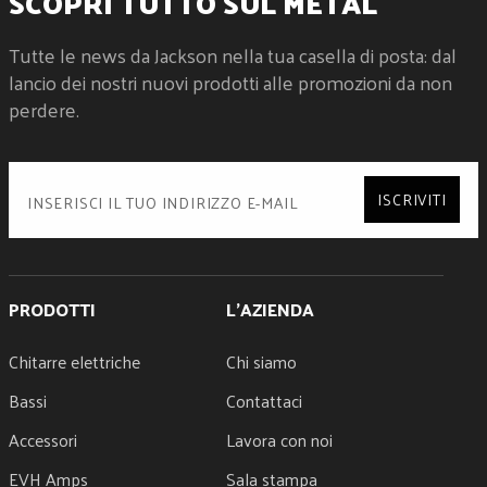
SCOPRI TUTTO SUL METAL
None
20" (508 mm)
PICKUP COVERS
HEADSTOCK
Black
Jackson® AT-1 4x3 (4 Over/3 Under)
Tutte le news da Jackson nella tua casella di posta: dal
STRAP BUTTONS
NECK BINDING
lancio dei nostri nuovi prodotti alle promozioni da non
Dunlop® Dual-Locking
None - Rolled Fingerboard Edges
perdere.
STRINGS
NECK CONSTRUCTION
Horizon Devices Strings - Progressive Tension Standard 7
Bolt-On with Graphite Reinforcement and Scarf Joint
SWITCH TIP
NECK FINISH
Black
Oiled
ISCRIVITI
TUNING MACHINES
NECK MATERIAL
Jackson® Sealed Die-Cast Locking
Caramelized Maple
NUMBER OF FRETS
24
NUT MATERIAL
PRODOTTI
L'AZIENDA
Black Plastic
NUT WIDTH
Chitarre elettriche
Chi siamo
1.75" (44.45 mm)
POSITION INLAYS
Bassi
Contattaci
Offset White Dot
SIDE DOTS
Accessori
Lavora con noi
Luminlay®
EVH Amps
Sala stampa
STRING NUT