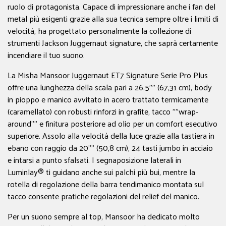
ruolo di protagonista. Capace di impressionare anche i fan del
metal più esigenti grazie alla sua tecnica sempre oltre i limiti di
velocità, ha progettato personalmente la collezione di
strumenti Jackson Juggernaut signature, che saprà certamente
incendiare il tuo suono.
La Misha Mansoor Juggernaut ET7 Signature Serie Pro Plus
offre una lunghezza della scala pari a 26.5"" (67,31 cm), body
in pioppo e manico avvitato in acero trattato termicamente
(caramellato) con robusti rinforzi in grafite, tacco ""wrap-
around"" e finitura posteriore ad olio per un comfort esecutivo
superiore. Assolo alla velocità della luce grazie alla tastiera in
ebano con raggio da 20"" (50,8 cm), 24 tasti jumbo in acciaio
e intarsi a punto sfalsati. I segnaposizione laterali in
Luminlay® ti guidano anche sui palchi più bui, mentre la
rotella di regolazione della barra tendimanico montata sul
tacco consente pratiche regolazioni del relief del manico.
Per un suono sempre al top, Mansoor ha dedicato molto